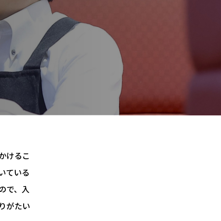
かけるこ
いている
ので、入
りがたい