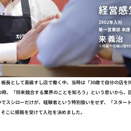
経営感
2002年入社
第一営業部 来課
来 義治
※所属や役職は取材
・板長として高級すし店で働く中、当時は「30歳で自分の店を
歳の時、「将来競合する業界のことを知ろう」という思いから、
中でスシローだけが、経験者という特別扱いをせず、「スター
、そこに感銘を受けて入社を決めました。