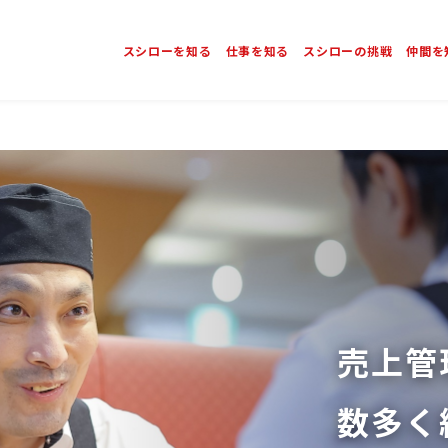
スシローを知る
仕事を知る
スシローの挑戦
仲間を
売上管
数多く