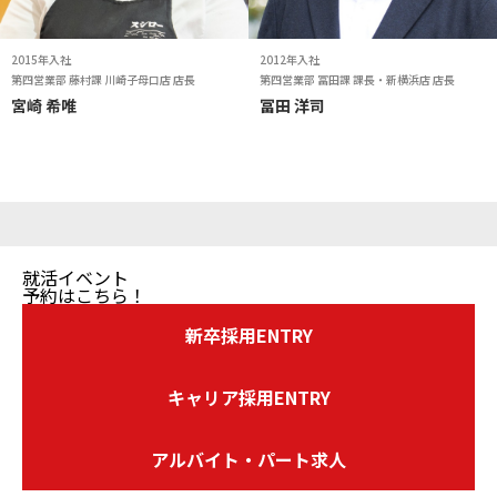
2015年入社
2012年入社
第四営業部 藤村課 川崎子母口店 店長
第四営業部 冨田課 課長・新横浜店 店長
宮崎 希唯
冨田 洋司
就活イベント
予約はこちら！
新卒採用ENTRY
キャリア採用ENTRY
アルバイト・パート求人