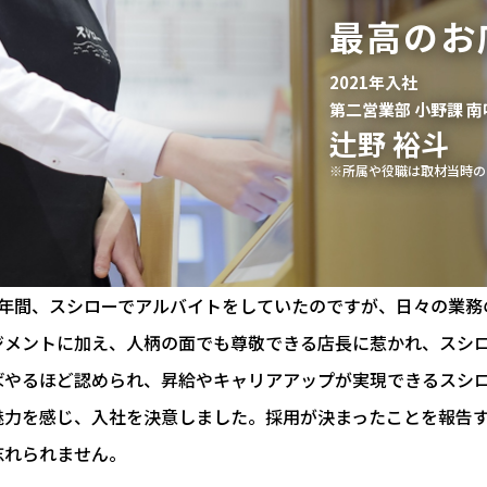
最高のお
2021年入社
第二営業部 小野課 南
辻野 裕斗
※所属や役職は取材当時の
4年間、スシローでアルバイトをしていたのですが、日々の業務
ジメントに加え、人柄の面でも尊敬できる店長に惹かれ、スシ
ばやるほど認められ、昇給やキャリアアップが実現できるスシ
魅力を感じ、入社を決意しました。採用が決まったことを報告
忘れられません。