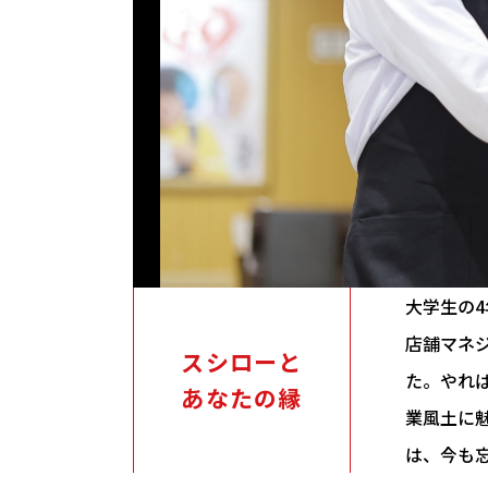
大学生の
店舗マネ
スシローと
た。やれ
あなたの縁
業風土に
は、今も