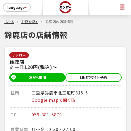
language
ホーム
お店を探す
鈴鹿店の店舗情報
鈴鹿店の店舗情報
デジロー
鈴鹿店
※一皿120円(税込)～
友だち追加
LINEで受付・予約
住所
三重県鈴鹿市北玉垣町815-5
Google mapで開く
TEL
059-381-5870
営業時間
月～金 10：30～22：00