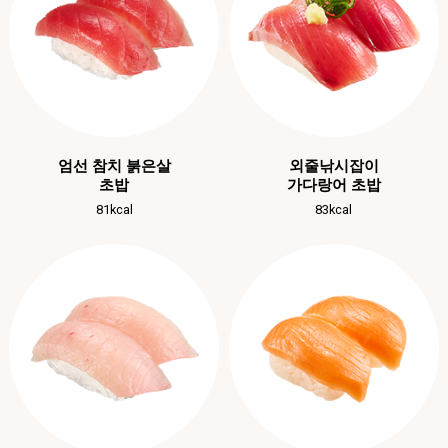
엄선 참치 붉은살
외줄낚시잡이
초밥
가다랑어 초밥
81kcal
83kcal