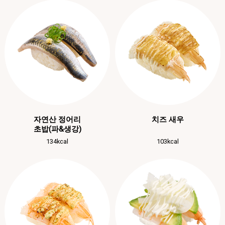
자연산 정어리
치즈 새우
초밥(파&생강)
134kcal
103kcal