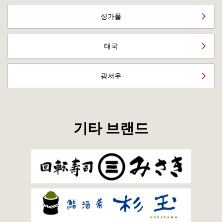
싱가폴
태국
광저우
기타 브랜드