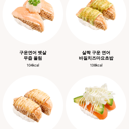
구운연어 뱃살
살짝 구운 연어
무즙 올림
바질치즈마요초밥
104kcal
138kcal