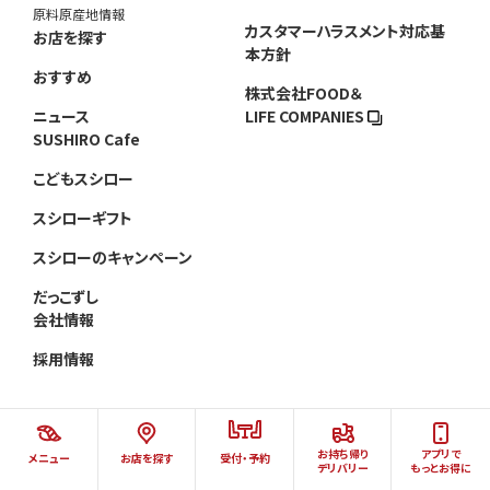
原料原産地情報
カスタマーハラスメント対応基
お店を探す
本方針
おすすめ
株式会社FOOD＆
ニュース
LIFE COMPANIES
SUSHIRO Cafe
こどもスシロー
スシローギフト
スシローのキャンペーン
だっこずし
会社情報
採用情報
お持ち帰り
アプリで
メニュー
お店を探す
受付・予約
©AKINDO SUSHIRO CO.,LTD.ALL RIGHTS RESERVED.
デリバリー
もっとお得に