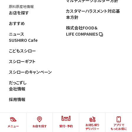
マルチステークホルダー方針
原料原産地情報
カスタマーハラスメント対応基
お店を探す
本方針
おすすめ
株式会社FOOD＆
ニュース
LIFE COMPANIES
SUSHIRO Cafe
こどもスシロー
スシローギフト
スシローのキャンペーン
だっこずし
会社情報
採用情報
お持ち帰り
アプリで
メニュー
お店を探す
受付・予約
©AKINDO SUSHIRO CO.,LTD.ALL RIGHTS RESERVED.
デリバリー
もっとお得に