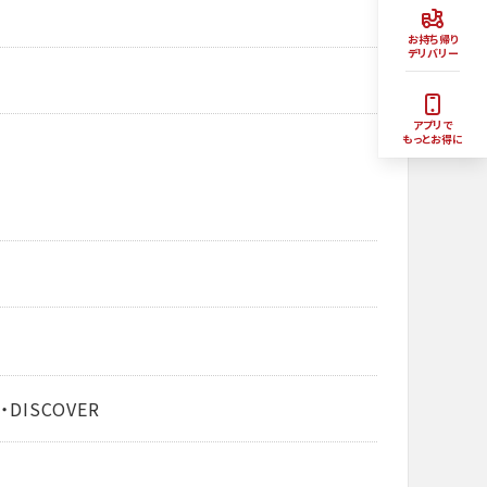
お持ち帰り
デリバリー
アプリで
もっとお得に
・DISCOVER