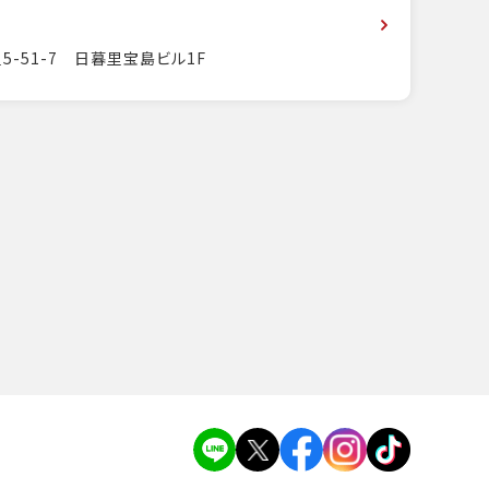
5-51-7 日暮里宝島ビル1F