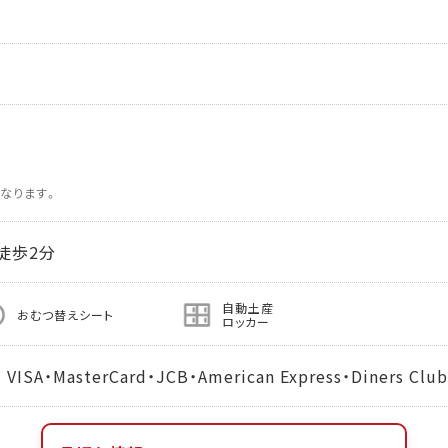
なります。
徒歩2分
自動土産
おむつ替えシート
ロッカー
MasterCard・JCB・American Express・Diners Club