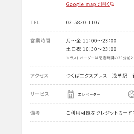
Google mapで開く
TEL
03-5830-1107
営業時間
月～金 11：00～23：00
土日祝 10：30～23：00
※ラストオーダーは閉店時間の30分前と
アクセス
つくばエクスプレス 浅草駅 
サービス
エレベーター
備考
ご利用可能なクレジットカード： VISA・