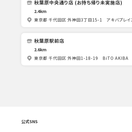
秋葉原中央通り店 (お持ち帰り未実施店)
2.4km
東京都 千代田区 外神田3丁目15-1 アキバプレイ
秋葉原駅前店
2.6km
東京都 千代田区 外神田1-18-19 BiTO AKIBA 
公式SNS