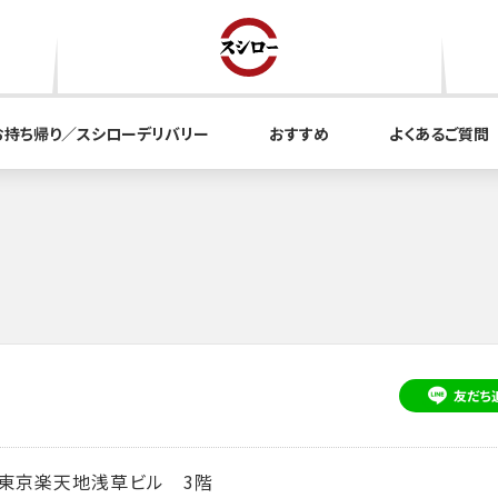
お持ち帰り／スシローデリバリー
おすすめ
よくあるご質問
友だち
 東京楽天地浅草ビル 3階