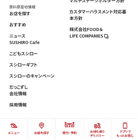
マルチステークホルダー方針
原料原産地情報
カスタマーハラスメント対応基
お店を探す
本方針
おすすめ
株式会社FOOD＆
ニュース
LIFE COMPANIES
SUSHIRO Cafe
こどもスシロー
スシローギフト
スシローのキャンペーン
だっこずし
会社情報
採用情報
お持ち帰り
アプリで
メニュー
お店を探す
受付・予約
©AKINDO SUSHIRO CO.,LTD.ALL RIGHTS RESERVED.
デリバリー
もっとお得に