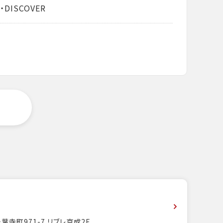
・DISCOVER
葉寺町971-7 リブレ京成2F