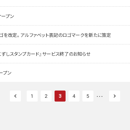
オープン
ロゴを改定。アルファベット表記のロゴマークを新たに策定
っこずしスタンプカード』サービス終了のお知らせ
オープン
1
2
3
4
5
・・・