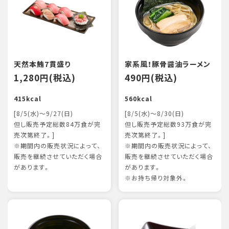
天然本鮪7貫盛り
家系風！豚骨醤油ラーメン
1,280円(税込)
490円(税込)
415kcal
560kcal
[8/5(水)～9/27(日)
[8/5(水)～8/30(日)
但し販売予定総数84万食が完
但し販売予定総数93万食が完
売次第終了。]
売次第終了。]
※期間内の販売状況によって、
※期間内の販売状況によって、
販売を継続させていただく場合
販売を継続させていただく場合
があります。
があります。
※お持ち帰り対象外。