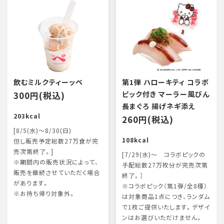
飲むミルクティーッペ
第1弾 ハローキティ コラボ
300円(税込)
ピック付き マーラー風びん
長まぐろ 揚げネギ添え
203kcal
260円(税込)
[8/5(水)～8/30(日)
108kcal
但し販売予定総数27万食が完
売次第終了。]
[7/29(水)～ コラボピックの
※期間内の販売状況によって、
手配総数27万枚分が完売次第
販売を継続させていただく場合
終了。］
があります。
※コラボピック（第1弾/全8種）
※お持ち帰り対象外。
は対象商品1点につき、ランダム
で1枚ご提供いたします。デザイ
ンはお選びいただけません。