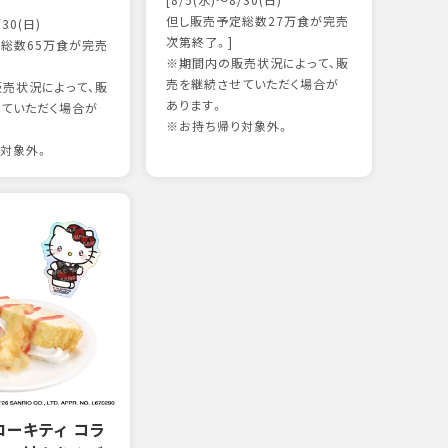
[8/5(水)～8/30(日)
かつ
但し販売予定総数27万食が完売
/30(日)
18
次第終了。]
総数65万食が完売
※期間内の販売状況によって、販
売を継続させていただく場合が
売状況によって、販
97kc
あります。
ていただく場合が
※お持
※お持ち帰り対象外。
対象外。
ローキティ コラ
サー