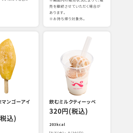
※期間内の販売状況によって、販
売を継続させていただく場合が
あります。
※お持ち帰り対象外。
煮あ
17
88kc
まマンゴーアイ
飲むミルクティーッペ
320円(税込)
(税込)
203kcal