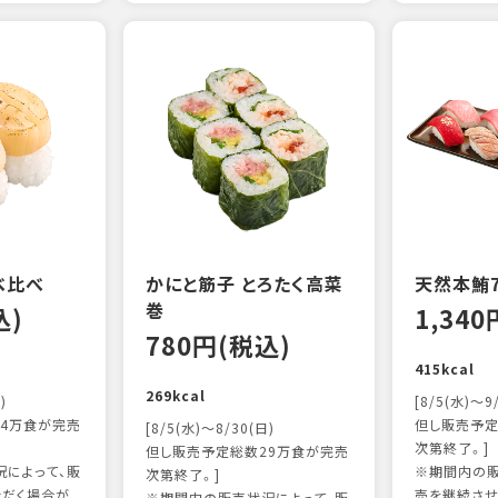
べ比べ
かにと筋子 とろたく高菜
天然本鮪
巻
込)
1,34
780円(税込)
415kcal
269kcal
)
[8/5(水)～9
4万食が完売
但し販売予定
[8/5(水)～8/30(日)
次第終了。]
但し販売予定総数29万食が完売
によって、販
※期間内の販
次第終了。]
ただく場合が
売を継続させ