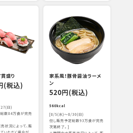
えび
炙り
17
103k
7貫盛り
家系風！豚骨醤油ラーメ
ン
0円(税込)
520円(税込)
560kcal
/27(日)
総数84万食が完売
[8/5(水)～8/30(日)
但し販売予定総数93万食が完売
売状況によって、販
次第終了。]
ていただく場合が