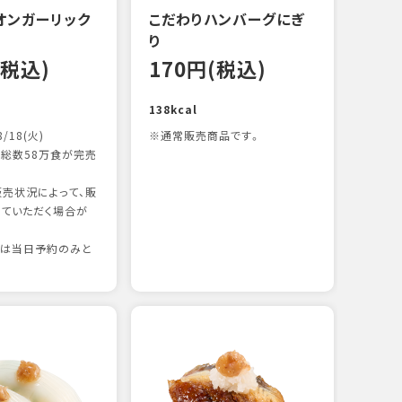
オンガーリック
こだわりハンバーグにぎ
一本
り
15
(税込)
170円(税込)
83kc
138kcal
8/18(火)
※通常販売商品です。
総数58万食が完売
売状況によって、販
ていただく場合が
りは当日予約のみと
たま
15