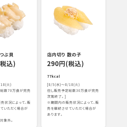
 つぶ貝
店内切り 数の子
オニ
(税込)
290円(税込)
17
77kcal
118k
/18(火)
[8/5(水)～8/18(火)
総数70万食が完売
但し販売予定総数30万食が完売
次第終了。]
売状況によって、販
※期間内の販売状況によって、販
ていただく場合が
売を継続させていただく場合が
あります。
対象外。