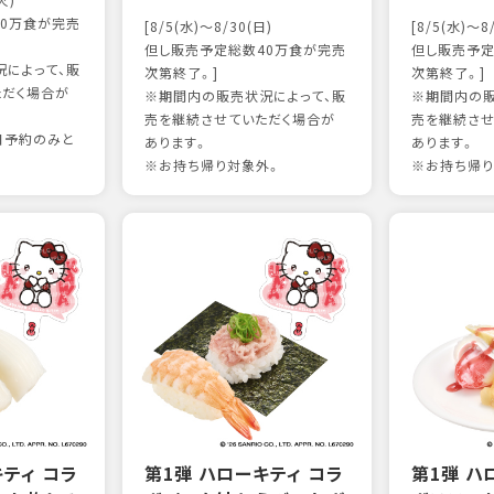
火)
0万食が完売
[8/5(水)～8/30(日)
[8/5(水)～8
但し販売予定総数40万食が完売
但し販売予定
によって、販
次第終了。]
次第終了。]
ただく場合が
※期間内の販売状況によって、販
※期間内の販
売を継続させていただく場合が
売を継続させ
日予約のみと
あります。
あります。
※お持ち帰り対象外。
※お持ち帰り
キティ コラ
第1弾 ハローキティ コラ
第1弾 ハ