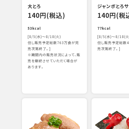
大とろ
ジャンボとろサ
140円(税込)
140円(税
53kcal
77kcal
[8/5(水)～8/18(火)
[8/5(水)～8/18(火
但し販売予定総数763万食が完
但し販売予定総数4
売次第終了。]
売次第終了。]
※期間内の販売状況によって、販
売を継続させていただく場合が
あります。