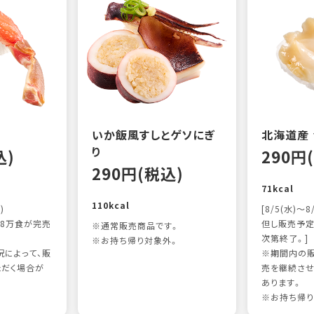
いか飯風すしとゲソにぎ
北海道産
り
込)
290円
290円(税込)
71kcal
110kcal
)
[8/5(水)～8
8万食が完売
但し販売予定
※通常販売商品です。
次第終了。]
※お持ち帰り対象外。
によって、販
※期間内の販
ただく場合が
売を継続させ
あります。
※お持ち帰り