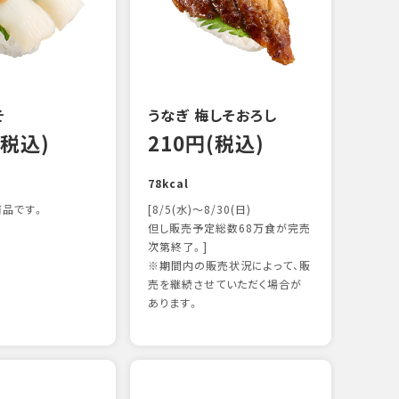
122k
そ
うなぎ 梅しそおろし
(税込)
210円(税込)
78kcal
品です。
[8/5(水)～8/30(日)
但し販売予定総数68万食が完売
次第終了。]
※期間内の販売状況によって、販
サー
売を継続させていただく場合が
15
あります。
106k