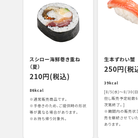
スシロー海鮮巻き重ね
生本ずわい蟹
（夏）
250円(税
210円(税込)
39kcal
86kcal
[8/5(水)～8/30(日
但し販売予定総数6
※通常販売商品です。
次第終了。]
※手巻きのため、ご提供時の形状
※期間内の販売状況
等が異なる場合があります。
売を継続させてい
※お持ち帰り対象外。
あります。