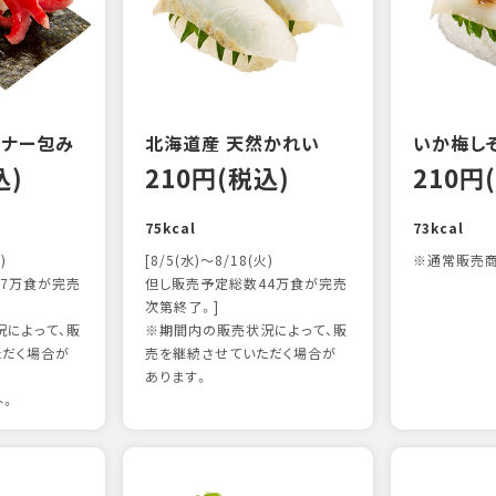
ンナー包み
北海道産 天然かれい
いか梅し
込)
210円(税込)
210円
75kcal
73kcal
)
[8/5(水)～8/18(火)
※通常販売商
7万食が完売
但し販売予定総数44万食が完売
次第終了。]
によって、販
※期間内の販売状況によって、販
ただく場合が
売を継続させていただく場合が
あります。
外。