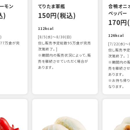
ーモン
てりたま軍艦
合鴨オニ
ペッパー
込)
150円(税込)
170円
112kcal
126kcal
)
[8/5(水)～8/30(日)
77万食が完
但し販売予定総数95万食が完売
[7/22(水)～
次第終了。]
但し販売予定
※期間内の販売状況によって、販
次第終了。 ］
売を継続させていただく場合が
※期間内の販
あります。
売を継続させ
あります。
※お持ち帰
なります。