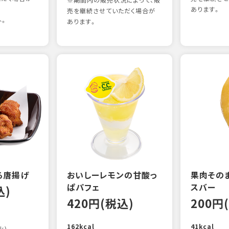
※期間内の販売状況によって、販
あります。
売を継続させていただく場合が
外。
あります。
る唐揚げ
おいしーレモンの甘酸っ
果肉その
ぱパフェ
スバー
込)
420円(税込)
200円
162kcal
41kcal