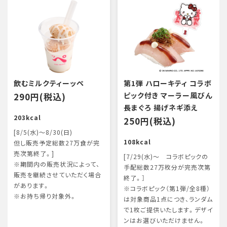
飲むミルクティーッペ
第1弾 ハローキティ コラボ
290円(税込)
ピック付き マーラー風びん
長まぐろ 揚げネギ添え
203kcal
250円(税込)
[8/5(水)～8/30(日)
108kcal
但し販売予定総数27万食が完
売次第終了。]
[7/29(水)～ コラボピックの
※期間内の販売状況によって、
手配総数27万枚分が完売次第
販売を継続させていただく場合
終了。］
があります。
※コラボピック（第1弾/全8種）
※お持ち帰り対象外。
は対象商品1点につき、ランダム
で1枚ご提供いたします。デザイ
ンはお選びいただけません。