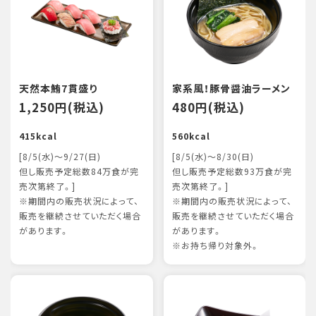
天然本鮪7貫盛り
家系風！豚骨醤油ラーメン
1,250円(税込)
480円(税込)
415kcal
560kcal
[8/5(水)～9/27(日)
[8/5(水)～8/30(日)
但し販売予定総数84万食が完
但し販売予定総数93万食が完
売次第終了。]
売次第終了。]
※期間内の販売状況によって、
※期間内の販売状況によって、
販売を継続させていただく場合
販売を継続させていただく場合
があります。
があります。
※お持ち帰り対象外。