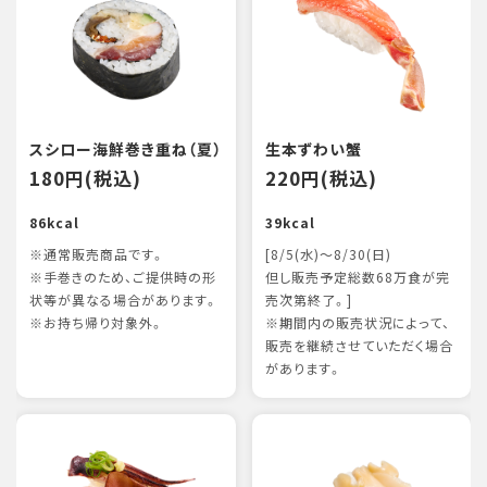
スシロー海鮮巻き重ね（夏）
生本ずわい蟹
180円(税込)
220円(税込)
86kcal
39kcal
※通常販売商品です。
[8/5(水)～8/30(日)
※手巻きのため、ご提供時の形
但し販売予定総数68万食が完
状等が異なる場合があります。
売次第終了。]
※お持ち帰り対象外。
※期間内の販売状況によって、
販売を継続させていただく場合
があります。