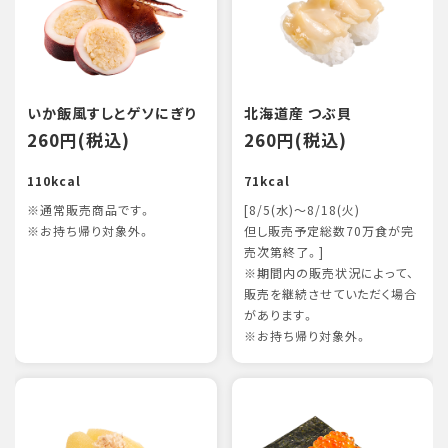
いか飯風すしとゲソにぎり
北海道産 つぶ貝
260円(税込)
260円(税込)
110kcal
71kcal
※通常販売商品です。
[8/5(水)～8/18(火)
※お持ち帰り対象外。
但し販売予定総数70万食が完
売次第終了。]
※期間内の販売状況によって、
販売を継続させていただく場合
があります。
※お持ち帰り対象外。