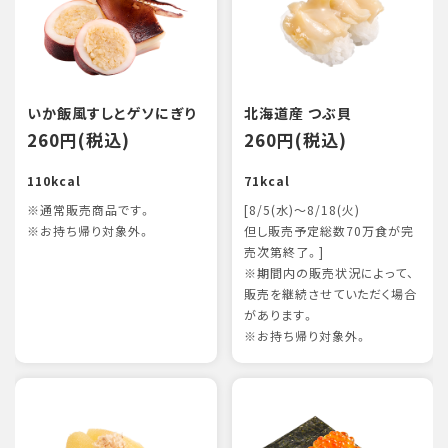
いか飯風すしとゲソにぎり
北海道産 つぶ貝
260円(税込)
260円(税込)
110kcal
71kcal
※通常販売商品です。
[8/5(水)～8/18(火)
※お持ち帰り対象外。
但し販売予定総数70万食が完
売次第終了。]
※期間内の販売状況によって、
販売を継続させていただく場合
があります。
※お持ち帰り対象外。