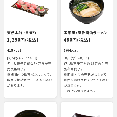
天然本鮪7貫盛り
家系風！豚骨醤油ラーメン
1,250円(税込)
480円(税込)
415kcal
560kcal
[8/5(水)～9/27(日)
[8/5(水)～8/30(日)
但し販売予定総数84万食が完
但し販売予定総数93万食が完
売次第終了。]
売次第終了。]
※期間内の販売状況によって、
※期間内の販売状況によって、
販売を継続させていただく場合
販売を継続させていただく場合
があります。
があります。
※お持ち帰り対象外。