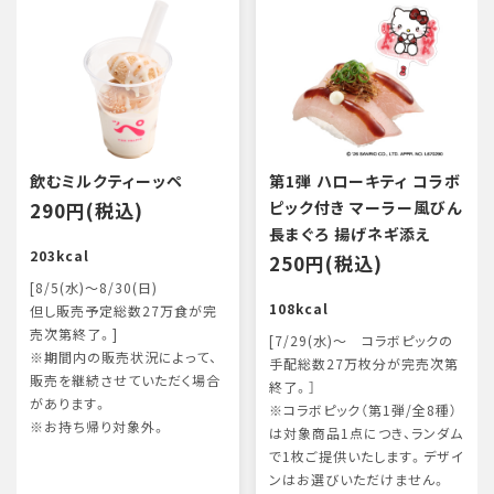
飲むミルクティーッペ
第1弾 ハローキティ コラボ
290円(税込)
ピック付き マーラー風びん
長まぐろ 揚げネギ添え
203kcal
250円(税込)
[8/5(水)～8/30(日)
108kcal
但し販売予定総数27万食が完
売次第終了。]
[7/29(水)～ コラボピックの
※期間内の販売状況によって、
手配総数27万枚分が完売次第
販売を継続させていただく場合
終了。］
があります。
※コラボピック（第1弾/全8種）
※お持ち帰り対象外。
は対象商品1点につき、ランダム
で1枚ご提供いたします。デザイ
ンはお選びいただけません。