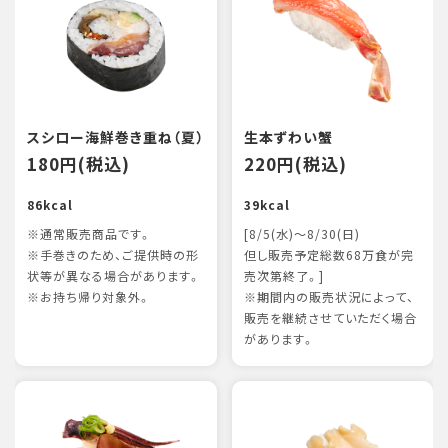
スシロー海鮮巻き重ね（夏）
生本ずわい蟹
180円(税込)
220円(税込)
86kcal
39kcal
※通常販売商品です。
[8/5(水)～8/30(日)
※手巻きのため、ご提供時の形
但し販売予定総数68万食が完
状等が異なる場合があります。
売次第終了。]
※お持ち帰り対象外。
※期間内の販売状況によって、
販売を継続させていただく場合
があります。