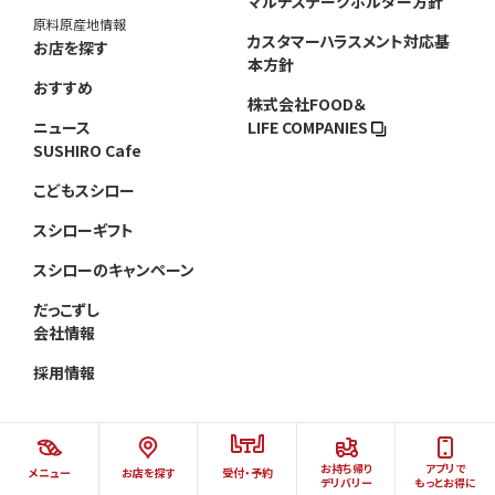
マルチステークホルダー方針
原料原産地情報
カスタマーハラスメント対応基
お店を探す
本方針
おすすめ
株式会社FOOD＆
ニュース
LIFE COMPANIES
SUSHIRO Cafe
こどもスシロー
スシローギフト
スシローのキャンペーン
だっこずし
会社情報
採用情報
お持ち帰り
アプリで
メニュー
お店を探す
受付・予約
©AKINDO SUSHIRO CO.,LTD.ALL RIGHTS RESERVED.
デリバリー
もっとお得に