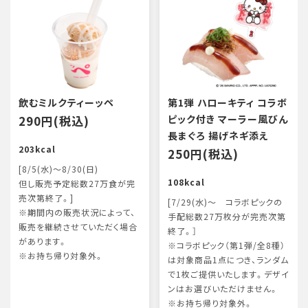
飲むミルクティーッペ
第1弾 ハローキティ コラボ
290円(税込)
ピック付き マーラー風びん
長まぐろ 揚げネギ添え
203kcal
250円(税込)
[8/5(水)～8/30(日)
108kcal
但し販売予定総数27万食が完
売次第終了。]
[7/29(水)～ コラボピックの
※期間内の販売状況によって、
手配総数27万枚分が完売次第
販売を継続させていただく場合
終了。］
があります。
※コラボピック（第1弾/全8種）
※お持ち帰り対象外。
は対象商品1点につき、ランダム
で1枚ご提供いたします。デザイ
ンはお選びいただけません。
※お持ち帰り対象外。