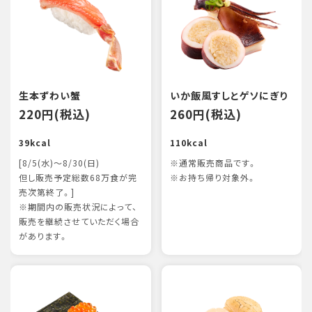
生本ずわい蟹
いか飯風すしとゲソにぎり
220円(税込)
260円(税込)
39kcal
110kcal
[8/5(水)～8/30(日)
※通常販売商品です。
但し販売予定総数68万食が完
※お持ち帰り対象外。
売次第終了。]
※期間内の販売状況によって、
販売を継続させていただく場合
があります。