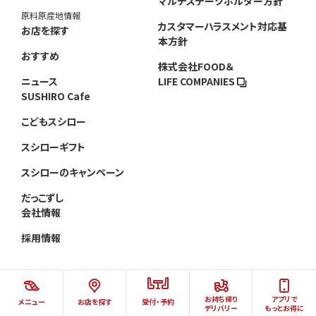
マルチステークホルダー方針
原料原産地情報
カスタマーハラスメント対応基
お店を探す
本方針
おすすめ
株式会社FOOD＆
ニュース
LIFE COMPANIES
SUSHIRO Cafe
こどもスシロー
スシローギフト
スシローのキャンペーン
だっこずし
会社情報
採用情報
お持ち帰り
アプリで
メニュー
お店を探す
受付・予約
©AKINDO SUSHIRO CO.,LTD.ALL RIGHTS RESERVED.
デリバリー
もっとお得に