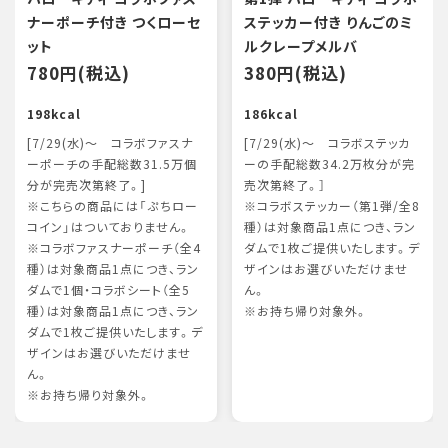
ナーポーチ付き つくローセ
ステッカー付き りんごのミ
ット
ルクレープメルバ
780円(税込)
380円(税込)
198kcal
186kcal
[7/29(水)～ コラボファスナ
[7/29(水)～ コラボステッカ
ーポーチの手配総数31.5万個
ーの手配総数34.2万枚分が完
分が完売次第終了。]
売次第終了。］
※こちらの商品には「ぷちロー
※コラボステッカー（第1弾/全8
コイン」はついておりません。
種）は対象商品1点につき、ラン
※コラボファスナーポーチ（全4
ダムで1枚ご提供いたします。デ
種）は対象商品1点につき、ラン
ザインはお選びいただけませ
ダムで1個・コラボシート（全5
ん。
種）は対象商品1点につき、ラン
※お持ち帰り対象外。
ダムで1枚ご提供いたします。デ
ザインはお選びいただけませ
ん。
※お持ち帰り対象外。