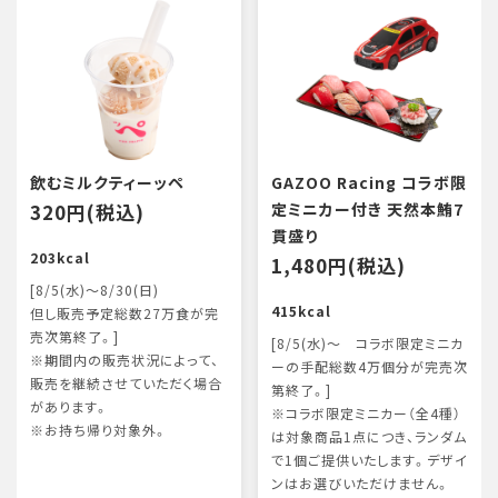
飲むミルクティーッペ
GAZOO Racing コラボ限
320円(税込)
定ミニカー付き 天然本鮪7
貫盛り
203kcal
1,480円(税込)
[8/5(水)～8/30(日)
415kcal
但し販売予定総数27万食が完
売次第終了。]
[8/5(水)～ コラボ限定ミニカ
※期間内の販売状況によって、
ーの手配総数4万個分が完売次
販売を継続させていただく場合
第終了。]
があります。
※コラボ限定ミニカー（全4種）
※お持ち帰り対象外。
は対象商品1点につき、ランダム
で1個ご提供いたします。デザイ
ンはお選びいただけません。