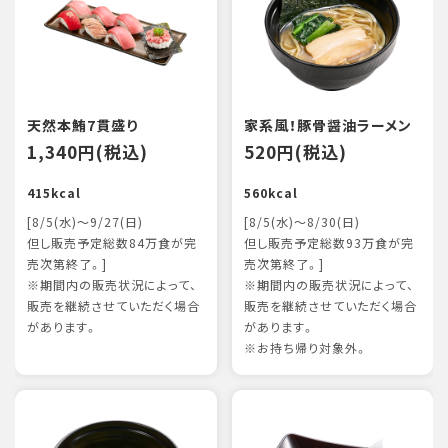
天然本鮪7貫盛り
家系風！豚骨醤油ラーメン
1,340円(税込)
520円(税込)
415kcal
560kcal
[8/5(水)～9/27(日)
[8/5(水)～8/30(日)
但し販売予定総数84万食が完
但し販売予定総数93万食が完
売次第終了。]
売次第終了。]
※期間内の販売状況によって、
※期間内の販売状況によって、
販売を継続させていただく場合
販売を継続させていただく場合
があります。
があります。
※お持ち帰り対象外。