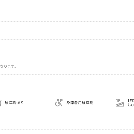
なります。
1F
駐車場あり
身障者用駐車場
（ス