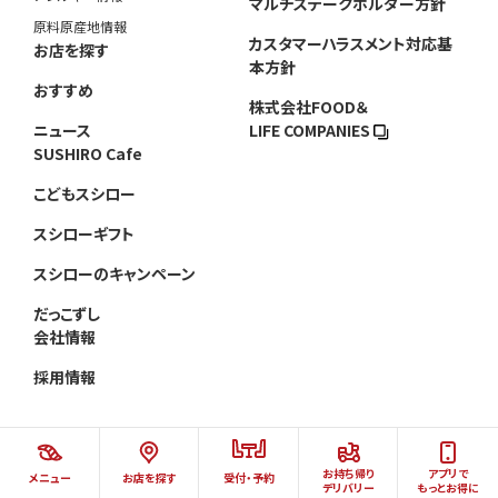
マルチステークホルダー方針
原料原産地情報
カスタマーハラスメント対応基
お店を探す
本方針
おすすめ
株式会社FOOD＆
ニュース
LIFE COMPANIES
SUSHIRO Cafe
こどもスシロー
スシローギフト
スシローのキャンペーン
だっこずし
会社情報
採用情報
お持ち帰り
アプリで
メニュー
お店を探す
受付・予約
©AKINDO SUSHIRO CO.,LTD.ALL RIGHTS RESERVED.
デリバリー
もっとお得に