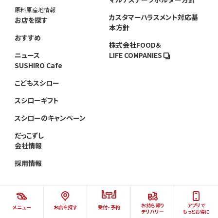
原料原産地情報
カスタマーハラスメント対応基
お店を探す
本方針
おすすめ
株式会社FOOD＆
ニュース
LIFE COMPANIES
SUSHIRO Cafe
こどもスシロー
スシローギフト
スシローのキャンペーン
だっこずし
会社情報
採用情報
お持ち帰り
アプリで
メニュー
お店を探す
受付・予約
©AKINDO SUSHIRO CO.,LTD.ALL RIGHTS RESERVED.
デリバリー
もっとお得に