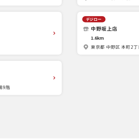
デジロー
中野坂上店
1.6km
F
東京都 中野区 本町2丁
場9階