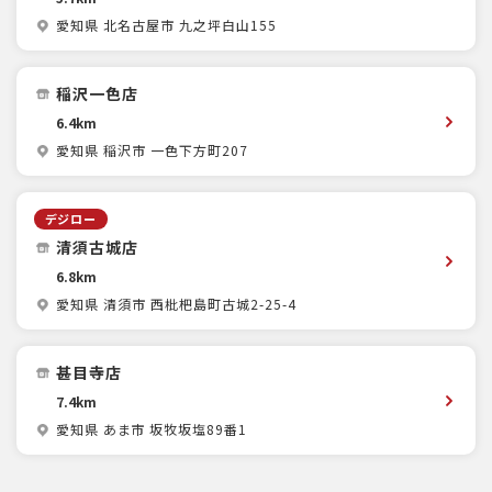
愛知県 北名古屋市 九之坪白山155
稲沢一色店
6.4km
愛知県 稲沢市 一色下方町207
デジロー
清須古城店
6.8km
愛知県 清須市 西枇杷島町古城2-25-4
甚目寺店
7.4km
愛知県 あま市 坂牧坂塩89番1