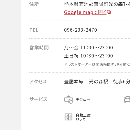
住所
熊本県菊池郡菊陽町光の森7-41
Google mapで開く
TEL
096-233-2470
営業時間
月～金 11：00～23：00
土日祝 10：30～23：00
※ラストオーダーは閉店時間の30分前と
アクセス
豊肥本線 光の森駅 徒歩6
サービス
デジロー
自動土産
ロッカー