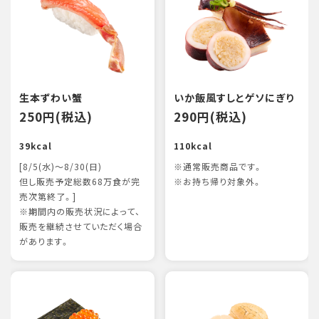
生本ずわい蟹
いか飯風すしとゲソにぎり
250円(税込)
290円(税込)
39kcal
110kcal
[8/5(水)～8/30(日)
※通常販売商品です。
但し販売予定総数68万食が完
※お持ち帰り対象外。
売次第終了。]
※期間内の販売状況によって、
販売を継続させていただく場合
があります。