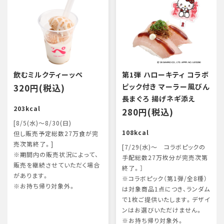
飲むミルクティーッペ
第1弾 ハローキティ コラボ
320円(税込)
ピック付き マーラー風びん
長まぐろ 揚げネギ添え
203kcal
280円(税込)
[8/5(水)～8/30(日)
108kcal
但し販売予定総数27万食が完
売次第終了。]
[7/29(水)～ コラボピックの
※期間内の販売状況によって、
手配総数27万枚分が完売次第
販売を継続させていただく場合
終了。］
があります。
※コラボピック（第1弾/全8種）
※お持ち帰り対象外。
は対象商品1点につき、ランダム
で1枚ご提供いたします。デザイ
ンはお選びいただけません。
※お持ち帰り対象外。