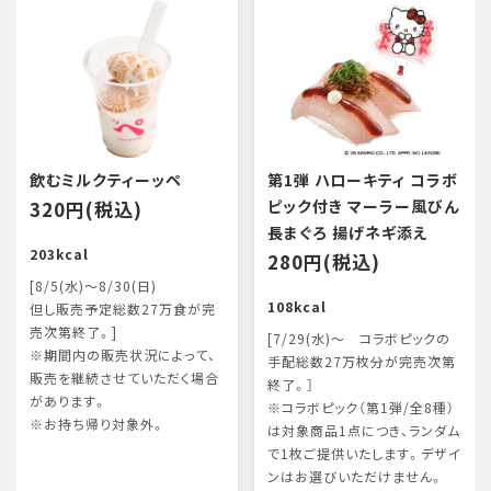
飲むミルクティーッペ
第1弾 ハローキティ コラボ
320円(税込)
ピック付き マーラー風びん
長まぐろ 揚げネギ添え
203kcal
280円(税込)
[8/5(水)～8/30(日)
108kcal
但し販売予定総数27万食が完
売次第終了。]
[7/29(水)～ コラボピックの
※期間内の販売状況によって、
手配総数27万枚分が完売次第
販売を継続させていただく場合
終了。］
があります。
※コラボピック（第1弾/全8種）
※お持ち帰り対象外。
は対象商品1点につき、ランダム
で1枚ご提供いたします。デザイ
ンはお選びいただけません。