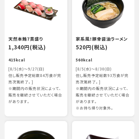
天然本鮪7貫盛り
家系風！豚骨醤油ラーメン
1,340円(税込)
520円(税込)
415kcal
560kcal
[8/5(水)～9/27(日)
[8/5(水)～8/30(日)
但し販売予定総数84万食が完
但し販売予定総数93万食が完
売次第終了。]
売次第終了。]
※期間内の販売状況によって、
※期間内の販売状況によって、
販売を継続させていただく場合
販売を継続させていただく場合
があります。
があります。
※お持ち帰り対象外。