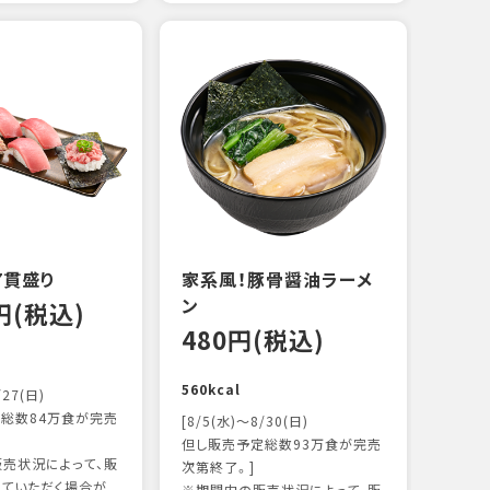
えび
炙り
14
103k
7貫盛り
家系風！豚骨醤油ラーメ
ン
0円(税込)
480円(税込)
560kcal
/27(日)
総数84万食が完売
[8/5(水)～8/30(日)
但し販売予定総数93万食が完売
売状況によって、販
次第終了。]
ていただく場合が