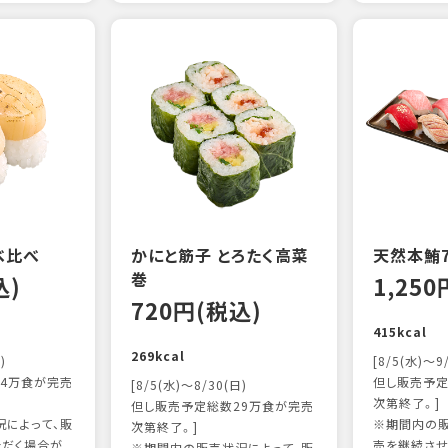
べ比べ
かにと筋子 とろたく高菜
天然本鮪
巻
込)
1,25
720円(税込)
415kcal
269kcal
)
[8/5(水)～9
4万食が完売
但し販売予定
[8/5(水)～8/30(日)
次第終了。]
但し販売予定総数29万食が完売
によって、販
※期間内の販
次第終了。]
ただく場合が
売を継続させ