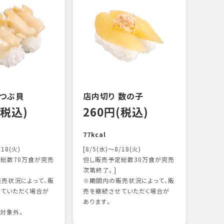
 つぶ貝
店内切り 数の子
オニ
(税込)
260円(税込)
14
77kcal
118k
/18(火)
[8/5(水)～8/18(火)
総数70万食が完売
但し販売予定総数30万食が完売
次第終了。]
売状況によって、販
※期間内の販売状況によって、販
ていただく場合が
売を継続させていただく場合が
あります。
対象外。