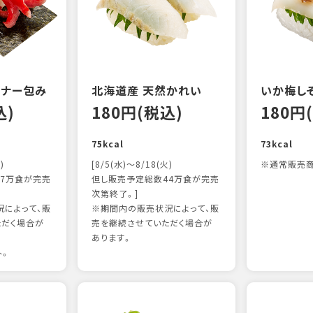
ンナー包み
北海道産 天然かれい
いか梅し
込)
180円(税込)
180円
75kcal
73kcal
)
[8/5(水)～8/18(火)
※通常販売商
7万食が完売
但し販売予定総数44万食が完売
次第終了。]
によって、販
※期間内の販売状況によって、販
ただく場合が
売を継続させていただく場合が
あります。
外。