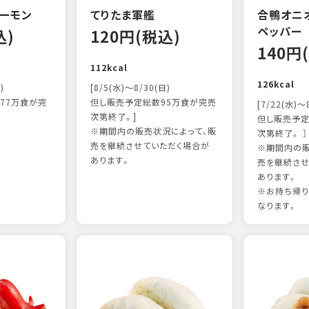
ーモン
てりたま軍艦
合鴨オニ
ペッパー
込)
120円(税込)
140円
112kcal
126kcal
)
[8/5(水)～8/30(日)
77万食が完
但し販売予定総数95万食が完売
[7/22(水)～
次第終了。]
但し販売予定
※期間内の販売状況によって、販
次第終了。 ］
売を継続させていただく場合が
※期間内の販
あります。
売を継続させ
あります。
※お持ち帰
なります。