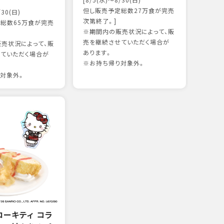
[8/5(水)～8/30(日)
かつ
但し販売予定総数27万食が完売
/30(日)
15
次第終了。]
総数65万食が完売
※期間内の販売状況によって、販
売を継続させていただく場合が
売状況によって、販
97kc
あります。
ていただく場合が
※お持
※お持ち帰り対象外。
対象外。
ローキティ コラ
サー