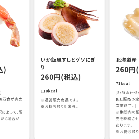
いか飯風すしとゲソにぎ
北海道産
り
込)
260円
260円(税込)
71kcal
110kcal
)
[8/5(水)～8
8万食が完売
但し販売予定
※通常販売商品です。
次第終了。]
※お持ち帰り対象外。
によって、販
※期間内の販
ただく場合が
売を継続させ
あります。
※お持ち帰り