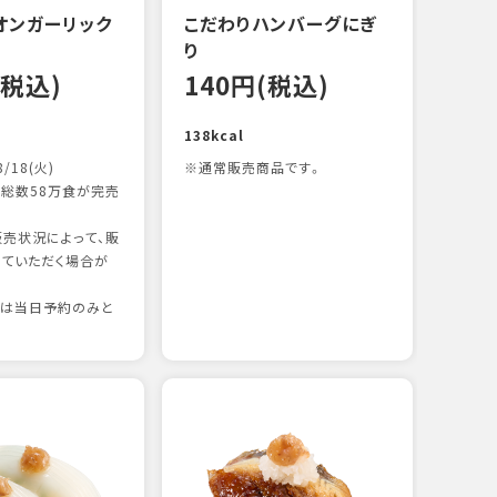
オンガーリック
こだわりハンバーグにぎ
一本
り
12
(税込)
140円(税込)
83kc
138kcal
8/18(火)
※通常販売商品です。
総数58万食が完売
売状況によって、販
ていただく場合が
りは当日予約のみと
たま
12