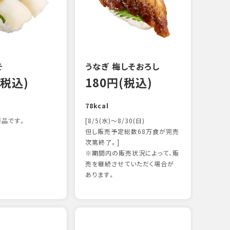
122k
そ
うなぎ 梅しそおろし
(税込)
180円(税込)
78kcal
品です。
[8/5(水)～8/30(日)
但し販売予定総数68万食が完売
次第終了。]
※期間内の販売状況によって、販
サー
売を継続させていただく場合が
12
あります。
106k