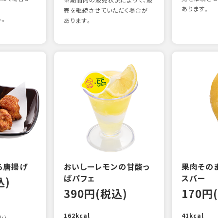
※期間内の販売状況によって、販
あります。
売を継続させていただく場合が
外。
あります。
る唐揚げ
おいしーレモンの甘酸っ
果肉その
ぱパフェ
スバー
込)
390円(税込)
170円
162kcal
41kcal