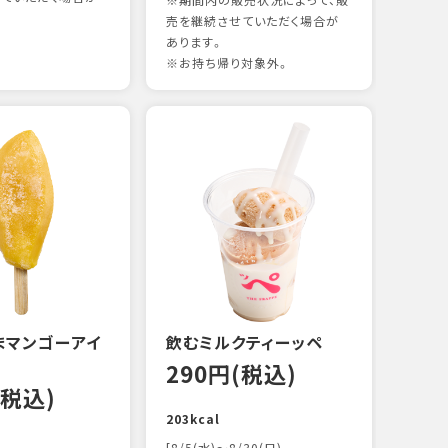
※期間内の販売状況によって、販
売を継続させていただく場合が
あります。
※お持ち帰り対象外。
煮あ
14
88kc
まマンゴーアイ
飲むミルクティーッペ
290円(税込)
(税込)
203kcal