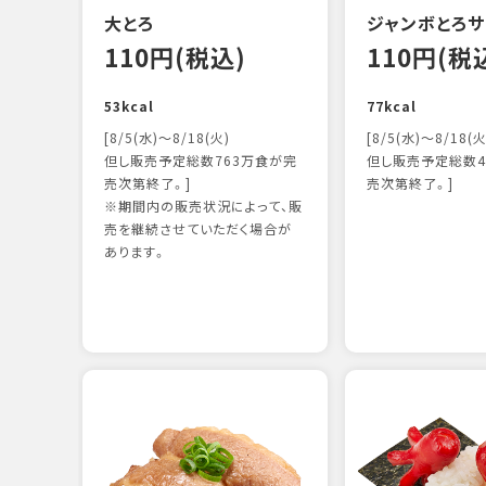
大とろ
ジャンボとろサ
110円(税込)
110円(税
53kcal
77kcal
[8/5(水)～8/18(火)
[8/5(水)～8/18(火
但し販売予定総数763万食が完
但し販売予定総数4
売次第終了。]
売次第終了。]
※期間内の販売状況によって、販
売を継続させていただく場合が
あります。