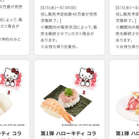
火)
0万食が完売
[8/5(水)～8/30(日)
[8/5(水)～8
但し販売予定総数40万食が完売
但し販売予定
によって、販
次第終了。]
次第終了。]
ただく場合が
※期間内の販売状況によって、販
※期間内の販
売を継続させていただく場合が
売を継続させ
日予約のみと
あります。
あります。
※お持ち帰り対象外。
※お持ち帰り
キティ コラ
第1弾 ハローキティ コラ
第1弾 ハ