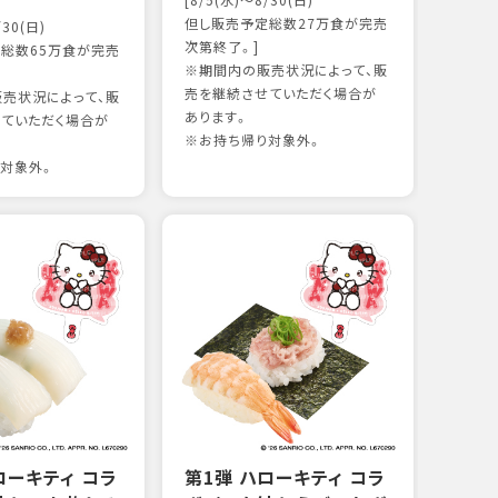
[8/5(水)～8/30(日)
かつ
但し販売予定総数27万食が完売
/30(日)
15
次第終了。]
総数65万食が完売
※期間内の販売状況によって、販
売を継続させていただく場合が
売状況によって、販
97kc
あります。
ていただく場合が
※お持
※お持ち帰り対象外。
対象外。
ローキティ コラ
第1弾 ハローキティ コラ
グリ