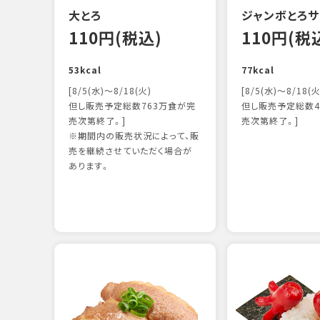
大とろ
ジャンボとろサ
110円(税込)
110円(税
53kcal
77kcal
[8/5(水)～8/18(火)
[8/5(水)～8/18(火
但し販売予定総数763万食が完
但し販売予定総数4
売次第終了。]
売次第終了。]
※期間内の販売状況によって、販
売を継続させていただく場合が
あります。