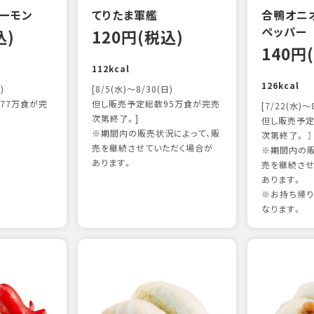
ーモン
てりたま軍艦
合鴨オニ
ペッパー
込)
120円(税込)
140円
112kcal
126kcal
)
[8/5(水)～8/30(日)
77万食が完
但し販売予定総数95万食が完売
[7/22(水)～
次第終了。]
但し販売予定
※期間内の販売状況によって、販
次第終了。 ］
売を継続させていただく場合が
※期間内の販
あります。
売を継続させ
あります。
※お持ち帰
なります。