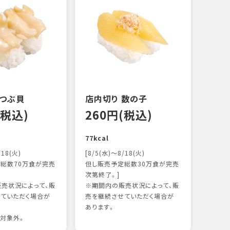
 つぶ貝
店内切り 数の子
オニ
(税込)
260円(税込)
14
77kcal
118k
/18(火)
[8/5(水)～8/18(火)
総数70万食が完売
但し販売予定総数30万食が完売
次第終了。]
売状況によって、販
※期間内の販売状況によって、販
ていただく場合が
売を継続させていただく場合が
あります。
対象外。