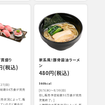
えび
炙り
14
103k
7貫盛り
家系風！豚骨醤油ラーメ
ン
0円(税込)
480円(税込)
560kcal
/27(日)
総数84万食が完売
[8/5(水)～8/30(日)
但し販売予定総数93万食が完売
売状況によって、販
次第終了。]
ていただく場合が