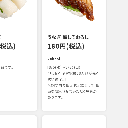
122k
そ
うなぎ 梅しそおろし
(税込)
180円(税込)
78kcal
品です。
[8/5(水)～8/30(日)
但し販売予定総数68万食が完売
次第終了。]
※期間内の販売状況によって、販
サー
売を継続させていただく場合が
12
あります。
106k