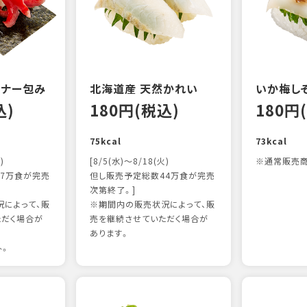
ンナー包み
北海道産 天然かれい
いか梅し
込)
180円(税込)
180円
75kcal
73kcal
)
[8/5(水)～8/18(火)
※通常販売商
7万食が完売
但し販売予定総数44万食が完売
次第終了。]
によって、販
※期間内の販売状況によって、販
ただく場合が
売を継続させていただく場合が
あります。
外。