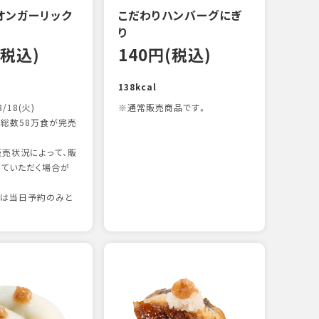
オンガーリック
こだわりハンバーグにぎ
一本
り
12
(税込)
140円(税込)
83kc
138kcal
8/18(火)
※通常販売商品です。
総数58万食が完売
売状況によって、販
ていただく場合が
りは当日予約のみと
たま
12