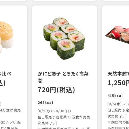
べ比べ
かにと筋子 とろたく高菜
天然本鮪
巻
込)
1,25
720円(税込)
415kcal
269kcal
)
[8/5(水)～9
4万食が完売
但し販売予定
[8/5(水)～8/30(日)
次第終了。]
但し販売予定総数29万食が完売
によって、販
※期間内の販
次第終了。]
ただく場合が
売を継続させ