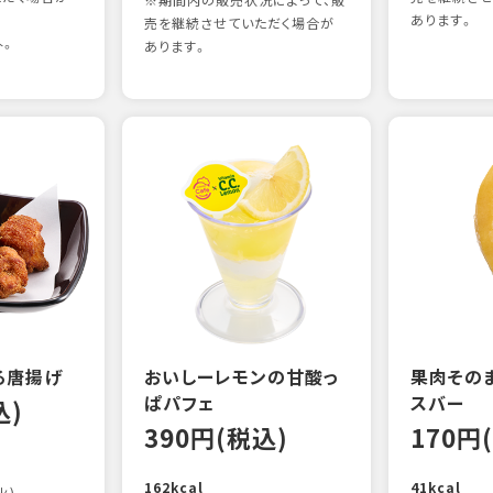
※期間内の販売状況によって、販
あります。
売を継続させていただく場合が
外。
あります。
る唐揚げ
おいしーレモンの甘酸っ
果肉その
ぱパフェ
スバー
込)
390円(税込)
170円
162kcal
41kcal