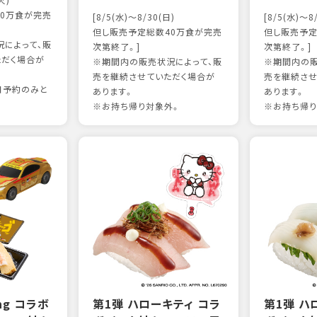
火)
0万食が完売
[8/5(水)～8/30(日)
[8/5(水)～8
但し販売予定総数40万食が完売
但し販売予定
によって、販
次第終了。]
次第終了。]
ただく場合が
※期間内の販売状況によって、販
※期間内の販
売を継続させていただく場合が
売を継続させ
日予約のみと
あります。
あります。
※お持ち帰り対象外。
※お持ち帰り
ing コラボ
第1弾 ハローキティ コラ
第1弾 ハ