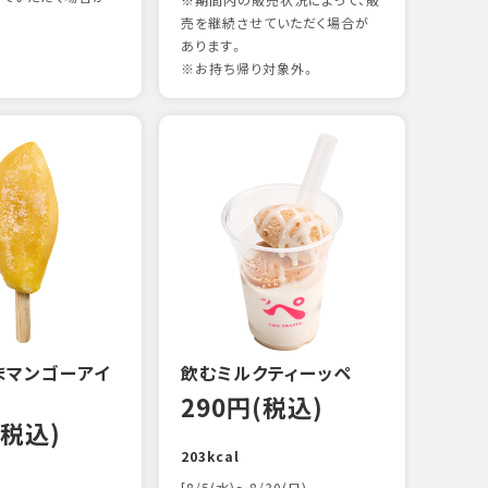
※期間内の販売状況によって、販
売を継続させていただく場合が
あります。
※お持ち帰り対象外。
煮あ
14
88kc
まマンゴーアイ
飲むミルクティーッペ
290円(税込)
(税込)
203kcal