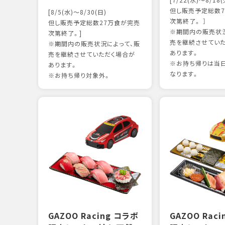
[7/22(水)～8/18(
但し販売予定総数7
[8/5(水)～8/30(日)
次第終了。 ］
但し販売予定総数27万食が完売
※期間内の販売状況
次第終了。]
売を継続させてい
※期間内の販売状況によって、販
あります。
売を継続させていただく場合が
※お持ち帰りは当
あります。
なります。
※お持ち帰り対象外。
GAZOO Racing コラボ
GAZOO Rac