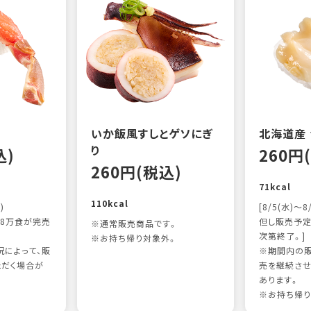
いか飯風すしとゲソにぎ
北海道産
り
込)
260円
260円(税込)
71kcal
110kcal
)
[8/5(水)～8
8万食が完売
但し販売予定
※通常販売商品です。
次第終了。]
※お持ち帰り対象外。
によって、販
※期間内の販
ただく場合が
売を継続させ
あります。
※お持ち帰り