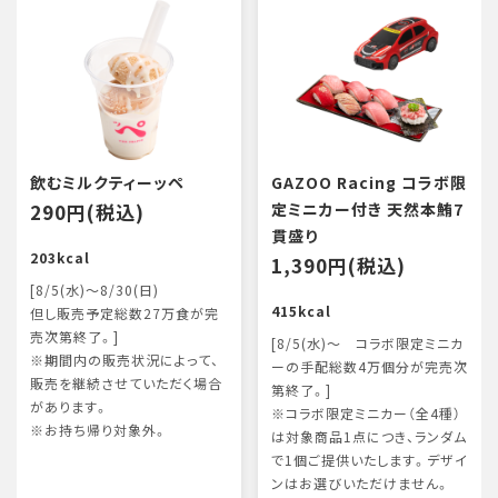
飲むミルクティーッペ
GAZOO Racing コラボ限
290円(税込)
定ミニカー付き 天然本鮪7
貫盛り
203kcal
1,390円(税込)
[8/5(水)～8/30(日)
415kcal
但し販売予定総数27万食が完
売次第終了。]
[8/5(水)～ コラボ限定ミニカ
※期間内の販売状況によって、
ーの手配総数4万個分が完売次
販売を継続させていただく場合
第終了。]
があります。
※コラボ限定ミニカー（全4種）
※お持ち帰り対象外。
は対象商品1点につき、ランダム
で1個ご提供いたします。デザイ
ンはお選びいただけません。