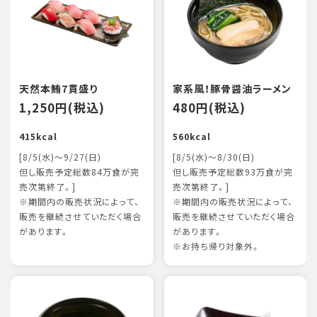
天然本鮪7貫盛り
家系風！豚骨醤油ラーメン
1,250円(税込)
480円(税込)
415kcal
560kcal
[8/5(水)～9/27(日)
[8/5(水)～8/30(日)
但し販売予定総数84万食が完
但し販売予定総数93万食が完
売次第終了。]
売次第終了。]
※期間内の販売状況によって、
※期間内の販売状況によって、
販売を継続させていただく場合
販売を継続させていただく場合
があります。
があります。
※お持ち帰り対象外。