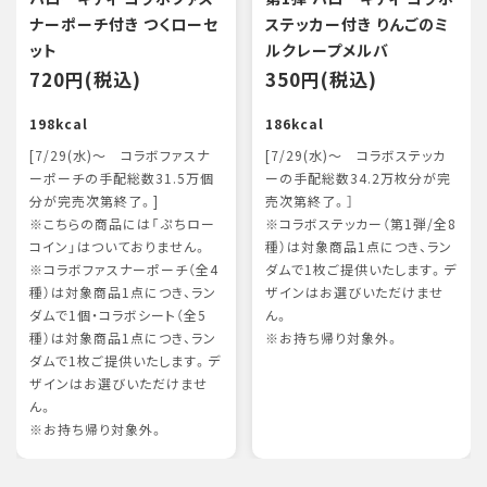
ナーポーチ付き つくローセ
ステッカー付き りんごのミ
ット
ルクレープメルバ
720円(税込)
350円(税込)
198kcal
186kcal
[7/29(水)～ コラボファスナ
[7/29(水)～ コラボステッカ
ーポーチの手配総数31.5万個
ーの手配総数34.2万枚分が完
分が完売次第終了。]
売次第終了。］
※こちらの商品には「ぷちロー
※コラボステッカー（第1弾/全8
コイン」はついておりません。
種）は対象商品1点につき、ラン
※コラボファスナーポーチ（全4
ダムで1枚ご提供いたします。デ
種）は対象商品1点につき、ラン
ザインはお選びいただけませ
ダムで1個・コラボシート（全5
ん。
種）は対象商品1点につき、ラン
※お持ち帰り対象外。
ダムで1枚ご提供いたします。デ
ザインはお選びいただけませ
ん。
※お持ち帰り対象外。