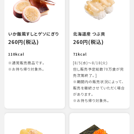
いか飯風すしとゲソにぎり
北海道産 つぶ貝
260円(税込)
260円(税込)
110kcal
71kcal
※通常販売商品です。
[8/5(水)～8/18(火)
※お持ち帰り対象外。
但し販売予定総数70万食が完
売次第終了。]
※期間内の販売状況によって、
販売を継続させていただく場合
があります。
※お持ち帰り対象外。