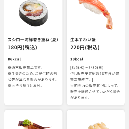
スシロー海鮮巻き重ね（夏）
生本ずわい蟹
180円(税込)
220円(税込)
86kcal
39kcal
※通常販売商品です。
[8/5(水)～8/30(日)
※手巻きのため、ご提供時の形
但し販売予定総数68万食が完
状等が異なる場合があります。
売次第終了。]
※お持ち帰り対象外。
※期間内の販売状況によって、
販売を継続させていただく場合
があります。