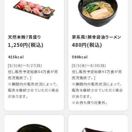
天然本鮪7貫盛り
家系風！豚骨醤油ラーメン
1,250円(税込)
480円(税込)
415kcal
560kcal
[8/5(水)～9/27(日)
[8/5(水)～8/30(日)
但し販売予定総数84万食が完
但し販売予定総数93万食が完
売次第終了。]
売次第終了。]
※期間内の販売状況によって、
※期間内の販売状況によって、
販売を継続させていただく場合
販売を継続させていただく場合
があります。
があります。
※お持ち帰り対象外。