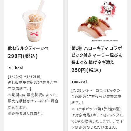
飲むミルクティーッペ
第1弾 ハローキティ コラボ
290円(税込)
ピック付き マーラー風びん
長まぐろ 揚げネギ添え
203kcal
250円(税込)
[8/5(水)～8/30(日)
108kcal
但し販売予定総数27万食が完
売次第終了。]
[7/29(水)～ コラボピックの
※期間内の販売状況によって、
手配総数27万枚分が完売次第
販売を継続させていただく場合
終了。］
があります。
※コラボピック（第1弾/全8種）
※お持ち帰り対象外。
は対象商品1点につき、ランダム
で1枚ご提供いたします。デザイ
ンはお選びいただけません。