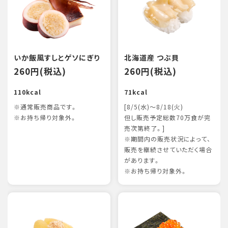
いか飯風すしとゲソにぎり
北海道産 つぶ貝
260円(税込)
260円(税込)
110kcal
71kcal
※通常販売商品です。
[8/5(水)～8/18(火)
※お持ち帰り対象外。
但し販売予定総数70万食が完
売次第終了。]
※期間内の販売状況によって、
販売を継続させていただく場合
があります。
※お持ち帰り対象外。