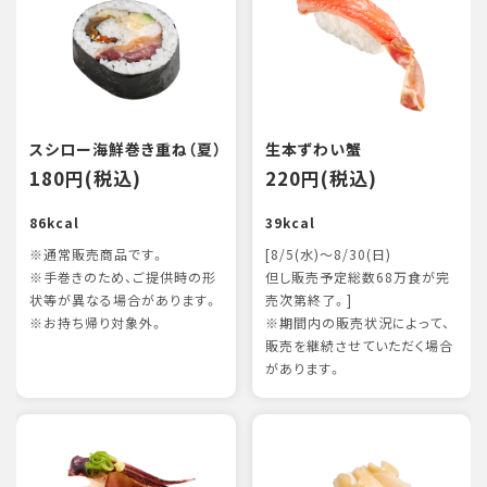
スシロー海鮮巻き重ね（夏）
生本ずわい蟹
180円(税込)
220円(税込)
86kcal
39kcal
※通常販売商品です。
[8/5(水)～8/30(日)
※手巻きのため、ご提供時の形
但し販売予定総数68万食が完
状等が異なる場合があります。
売次第終了。]
※お持ち帰り対象外。
※期間内の販売状況によって、
販売を継続させていただく場合
があります。