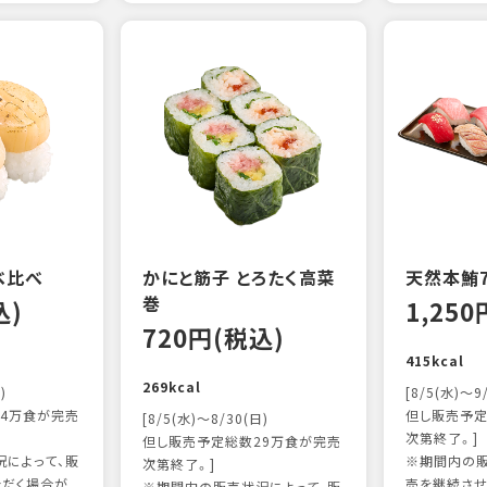
べ比べ
かにと筋子 とろたく高菜
天然本鮪
巻
込)
1,25
720円(税込)
415kcal
269kcal
)
[8/5(水)～9
4万食が完売
但し販売予定
[8/5(水)～8/30(日)
次第終了。]
但し販売予定総数29万食が完売
によって、販
※期間内の販
次第終了。]
ただく場合が
売を継続させ