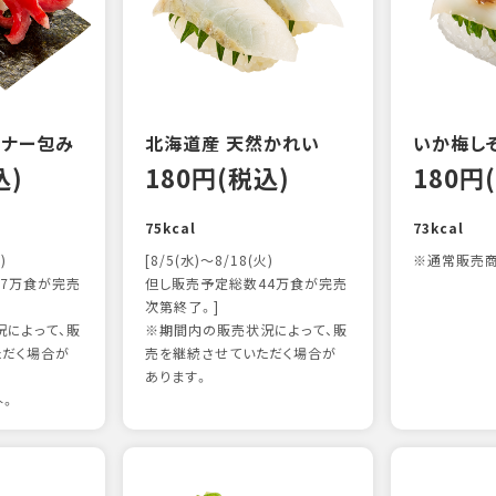
ンナー包み
北海道産 天然かれい
いか梅し
込)
180円(税込)
180円
75kcal
73kcal
)
[8/5(水)～8/18(火)
※通常販売商
7万食が完売
但し販売予定総数44万食が完売
次第終了。]
によって、販
※期間内の販売状況によって、販
ただく場合が
売を継続させていただく場合が
あります。
外。