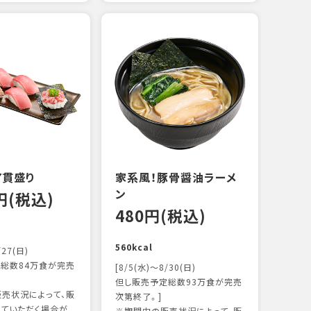
えび
炙り
14
103k
7貫盛り
家系風！豚骨醤油ラーメ
ン
0円(税込)
480円(税込)
560kcal
/27(日)
総数84万食が完売
[8/5(水)～8/30(日)
但し販売予定総数93万食が完売
売状況によって、販
次第終了。]
ていただく場合が