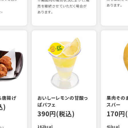
※期間内の販売状況によって、販
あります。
売を継続させていただく場合が
外。
あります。
る唐揚げ
おいしーレモンの甘酸っ
果肉その
ぱパフェ
スバー
込)
390円(税込)
170円
162kcal
41kcal