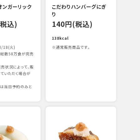
オンガーリック
こだわりハンバーグにぎ
一本
り
12
(税込)
140円(税込)
83kc
138kcal
8/18(火)
※通常販売商品です。
総数58万食が完売
売状況によって、販
ていただく場合が
りは当日予約のみと
たま
12