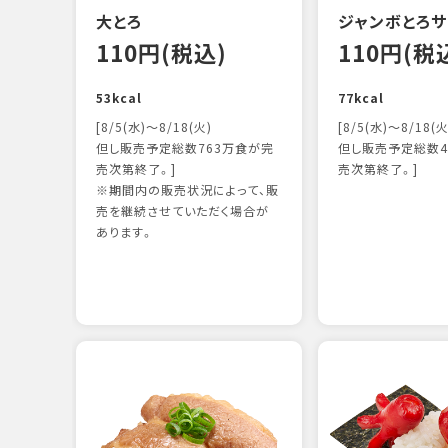
大とろ
ジャンボとろサ
110円(税込)
110円(税
53kcal
77kcal
[8/5(水)～8/18(火)
[8/5(水)～8/18(火
但し販売予定総数763万食が完
但し販売予定総数4
売次第終了。]
売次第終了。]
※期間内の販売状況によって、販
売を継続させていただく場合が
あります。