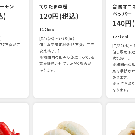
ーモン
てりたま軍艦
合鴨オニ
ペッパー
込)
120円(税込)
140円
112kcal
126kcal
)
[8/5(水)～8/30(日)
77万食が完
但し販売予定総数95万食が完売
[7/22(水)～
次第終了。]
但し販売予定
※期間内の販売状況によって、販
次第終了。 ］
売を継続させていただく場合が
※期間内の販
あります。
売を継続させ
あります。
※お持ち帰
なります。