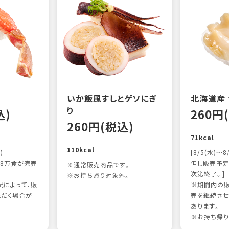
いか飯風すしとゲソにぎ
北海道産
り
込)
260円
260円(税込)
71kcal
110kcal
)
[8/5(水)～8
8万食が完売
但し販売予定
※通常販売商品です。
次第終了。]
※お持ち帰り対象外。
によって、販
※期間内の販
ただく場合が
売を継続させ
あります。
※お持ち帰り