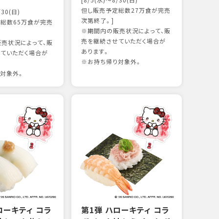
[8/5(水)～8/30(日)
かつ
但し販売予定総数27万食が完売
/30(日)
15
次第終了。]
総数65万食が完売
※期間内の販売状況によって、販
売を継続させていただく場合が
売状況によって、販
97kc
あります。
ていただく場合が
※お持
※お持ち帰り対象外。
対象外。
ローキティ コラ
第1弾 ハローキティ コラ
サー