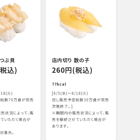
 つぶ貝
店内切り 数の子
オニ
(税込)
260円(税込)
14
77kcal
118k
/18(火)
[8/5(水)～8/18(火)
総数70万食が完売
但し販売予定総数30万食が完売
次第終了。]
売状況によって、販
※期間内の販売状況によって、販
ていただく場合が
売を継続させていただく場合が
あります。
対象外。