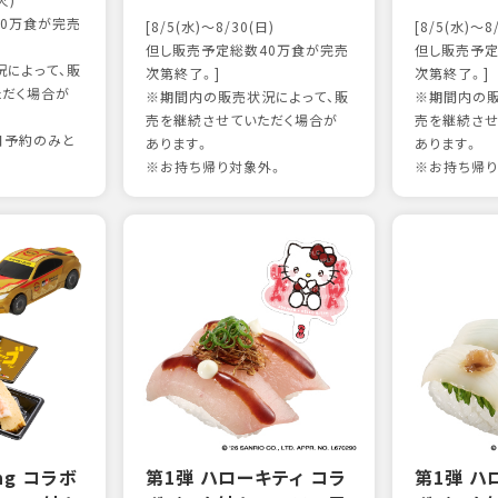
火)
0万食が完売
[8/5(水)～8/30(日)
[8/5(水)～8
但し販売予定総数40万食が完売
但し販売予定
によって、販
次第終了。]
次第終了。]
ただく場合が
※期間内の販売状況によって、販
※期間内の販
売を継続させていただく場合が
売を継続させ
日予約のみと
あります。
あります。
※お持ち帰り対象外。
※お持ち帰り
ing コラボ
第1弾 ハローキティ コラ
第1弾 ハ