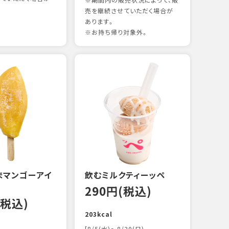
※期間内の販売状況によって、販
売を継続させていただく場合が
あります。
※お持ち帰り対象外。
煮あ
14
88kc
まマンゴーアイ
飲むミルクティーッペ
290円(税込)
(税込)
203kcal