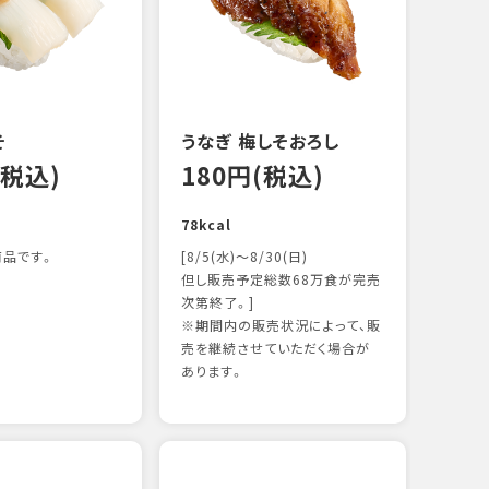
122k
そ
うなぎ 梅しそおろし
(税込)
180円(税込)
78kcal
品です。
[8/5(水)～8/30(日)
但し販売予定総数68万食が完売
次第終了。]
※期間内の販売状況によって、販
サー
売を継続させていただく場合が
12
あります。
106k