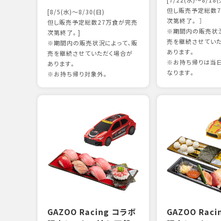
[7/22(水)～8/18(
但し販売予定総数7
[8/5(水)～8/30(日)
次第終了。 ］
但し販売予定総数27万食が完売
※期間内の販売状況
次第終了。]
売を継続させてい
※期間内の販売状況によって、販
あります。
売を継続させていただく場合が
※お持ち帰りは当
あります。
なります。
※お持ち帰り対象外。
GAZOO Racing コラボ
GAZOO Rac