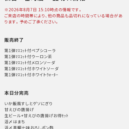
※
2026年8月7日 15:10
時点の情報です。
ご来店の時間帯により、他の商品も品切れになっている場合があ
ります。予めご了承ください。
販売終了
第1弾ﾏｽｺｯﾄ付ペプシコーラ
第1弾ﾏｽｺｯﾄ付ウーロン茶
第1弾ﾏｽｺｯﾄ付メロンソーダ
第1弾ﾏｽｺｯﾄ付ホワイトソーダ
第1弾ﾏｽｺｯﾄ付ホワイトｳｫｰﾀｰ
本日分完売
いか飯風すしとゲソにぎり
甘えびの唐揚げ
生ビール+甘えびの唐揚げお得ｾｯﾄ
活〆はまち
活〆真鯛七味おろしポン酢