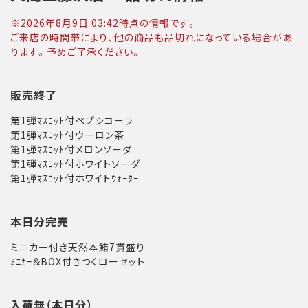
※
2026年8月9日 03:42
時点の情報です。
ご来店の時間帯により、他の商品も品切れになっている場合があ
ります。予めご了承ください。
販売終了
第1弾ﾏｽｺｯﾄ付ペプシコーラ
第1弾ﾏｽｺｯﾄ付ウーロン茶
第1弾ﾏｽｺｯﾄ付メロンソーダ
第1弾ﾏｽｺｯﾄ付ホワイトソーダ
第1弾ﾏｽｺｯﾄ付ホワイトｳｫｰﾀｰ
本日分完売
ミニカー付き天然本鮪7貫盛り
ﾐﾆｶｰ＆BOX付きつくローセット
入荷無（本日分）