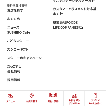
マルチステークホルダー方針
原料原産地情報
カスタマーハラスメント対応基
お店を探す
本方針
おすすめ
株式会社FOOD＆
ニュース
LIFE COMPANIES
SUSHIRO Cafe
こどもスシロー
スシローギフト
スシローのキャンペーン
だっこずし
会社情報
採用情報
お持ち帰り
アプリで
メニュー
お店を探す
受付・予約
©AKINDO SUSHIRO CO.,LTD.ALL RIGHTS RESERVED.
デリバリー
もっとお得に