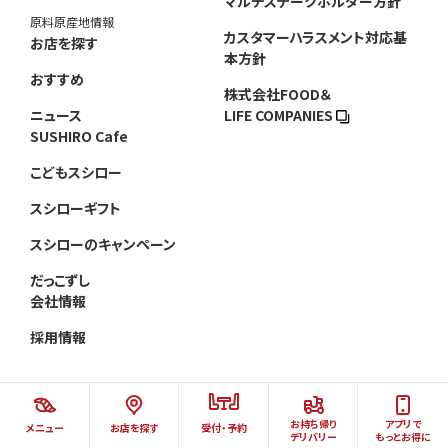
マルチステークホルダー方針
原料原産地情報
カスタマーハラスメント対応基
お店を探す
本方針
おすすめ
株式会社FOOD＆
ニュース
LIFE COMPANIES
SUSHIRO Cafe
こどもスシロー
スシローギフト
スシローのキャンペーン
だっこずし
会社情報
採用情報
お持ち帰り
アプリで
メニュー
お店を探す
受付・予約
©AKINDO SUSHIRO CO.,LTD.ALL RIGHTS RESERVED.
デリバリー
もっとお得に