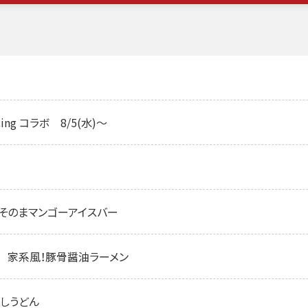
ing コラボ 8/5(水)～
 果肉そのまマンゴーアイスバー
修 家系風！豚骨醤油ラーメン
ろしうどん