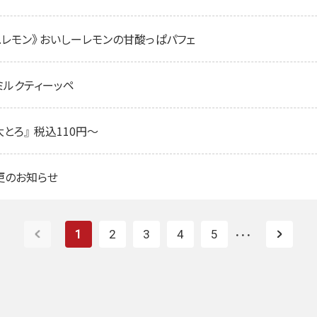
× C.C.レモン》おいしーレモンの甘酸っぱパフェ
飲むミルクティーッペ
とろ』 税込110円～
更のお知らせ
1
2
3
4
5
・・・