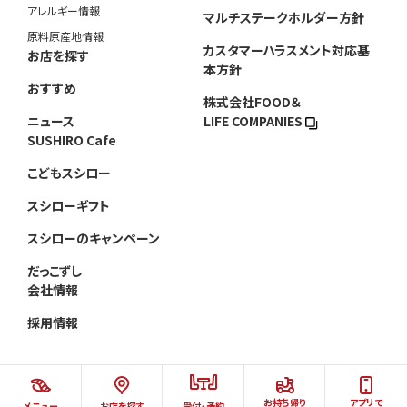
アレルギー情報
マルチステークホルダー方針
原料原産地情報
カスタマーハラスメント対応基
お店を探す
本方針
おすすめ
株式会社FOOD＆
ニュース
LIFE COMPANIES
SUSHIRO Cafe
こどもスシロー
スシローギフト
スシローのキャンペーン
だっこずし
会社情報
採用情報
お持ち帰り
アプリで
メニュー
お店を探す
受付・予約
©AKINDO SUSHIRO CO.,LTD.ALL RIGHTS RESERVED.