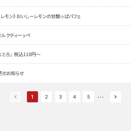
× C.C.レモン》おいしーレモンの甘酸っぱパフェ
飲むミルクティーッペ
とろ』 税込110円～
更のお知らせ
1
2
3
4
5
・・・