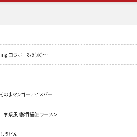
ing コラボ 8/5(水)～
 果肉そのまマンゴーアイスバー
修 家系風！豚骨醤油ラーメン
ろしうどん